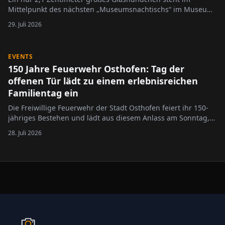
Mittelpunkt des nächsten „Museumsnachtischs“ im Museum
Alzey. Unter dem Titel „Hier lag der Hund begraben“ widmet
29. Juli 2026
sich die Veranstaltung am 11. August 2026 dem
Wallertheimer Maskottchen „Kelti“, das vor 75 Jahren bei
archäologischen…
EVENTS
150 Jahre Feuerwehr Osthofen: Tag der
offenen Tür lädt zu einem erlebnisreichen
Familientag ein
Die Freiwillige Feuerwehr der Stadt Osthofen feiert ihr 150-
jähriges Bestehen und lädt aus diesem Anlass am Sonntag,
6. September 2026, von 10 bis 17 Uhr zum Tag der offenen
28. Juli 2026
Tür ein. Besucherinnen und Besucher erwartet ein
abwechslungsreiches Programm mit spannenden Einblicken
in die Arbeit der…