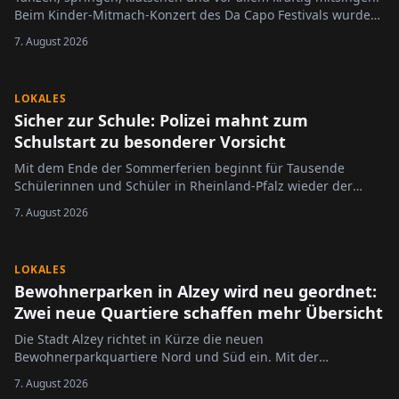
Beim Kinder-Mitmach-Konzert des Da Capo Festivals wurde
der Alzeyer Schlosshof am Sonntag zur großen Bühne für die
7. August 2026
jüngsten Festivalbesucher.
LOKALES
Sicher zur Schule: Polizei mahnt zum
Schulstart zu besonderer Vorsicht
Mit dem Ende der Sommerferien beginnt für Tausende
Schülerinnen und Schüler in Rheinland-Pfalz wieder der
Schulalltag.
7. August 2026
LOKALES
Bewohnerparken in Alzey wird neu geordnet:
Zwei neue Quartiere schaffen mehr Übersicht
Die Stadt Alzey richtet in Kürze die neuen
Bewohnerparkquartiere Nord und Süd ein. Mit der
Neugliederung des bisherigen Bewohnerparkgebietes sollen
7. August 2026
die Regelungen übersichtlicher gestaltet und an die