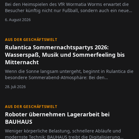
Bei den Heimspielen des VfR Wormatia Worms erwartet die
Besucher künftig nicht nur Fußball, sondern auch ein neues
Konzept im Stadioncatering.
6. August 2026
AUS DER GESCHÄFTSWELT
Rulantica Sommernachtspartys 2026:
Wasserspaß, Musik und Sommerfeeling bis
Mitternacht
Wenn die Sonne langsam untergeht, beginnt in Rulantica die
besondere Sommerabend-Atmosphäre: Bei den
Sommernachtspartys 2026, präsentiert von HITRADIO OHR,
28. Juli 2026
bleibt die Wasserwelt des Europa-Park an vier ausgewählten
Terminen bis Mitternacht geöffnet. Besucherinnen und
Besucher erwartet…
AUS DER GESCHÄFTSWELT
Roboter übernehmen Lagerarbeit bei
BAUHAUS
Weniger körperliche Belastung, schnellere Abläufe und
modernste Technik: BAUHAUS treibt die Digitalisierung