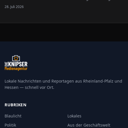
seiner Logistik weiter voran. Im Import- und Zentrallager in
28. Juli 2026
Krefeld kommen künftig intelligente Roboter des
Technologieunternehmens XYZ Robotics zum…
Lokale Nachrichten und Reportagen aus Rheinland-Pfalz und
Hessen — schnell vor Ort.
RUBRIKEN
Blaulicht
Lokales
Politik
Aus der Geschäftswelt