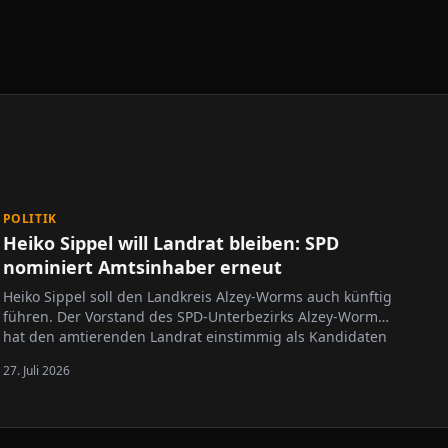
POLITIK
Heiko Sippel will Landrat bleiben: SPD
nominiert Amtsinhaber erneut
Heiko Sippel soll den Landkreis Alzey-Worms auch künftig
führen. Der Vorstand des SPD-Unterbezirks Alzey-Worms
hat den amtierenden Landrat einstimmig als Kandidaten
für die kommende Landratswahl nominiert. Die Wahl ist
27. Juli 2026
für den 11. April 2027 vorgesehen. Sippel steht seit dem
1. Januar 2020 an…