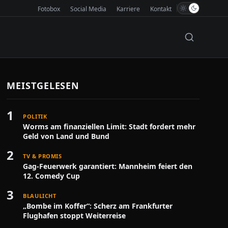
Fotobox
Social Media
Karriere
Kontakt
MEISTGELESEN
1
POLITIK
Worms am finanziellen Limit: Stadt fordert mehr
Geld von Land und Bund
2
TV & PROMIS
Gag-Feuerwerk garantiert: Mannheim feiert den
12. Comedy Cup
3
BLAULICHT
„Bombe im Koffer“: Scherz am Frankfurter
Flughafen stoppt Weiterreise