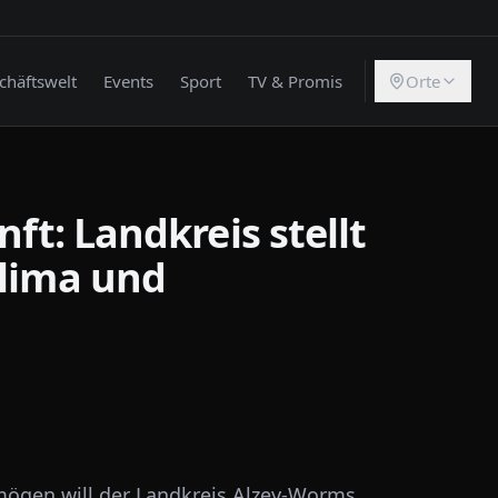
chäftswelt
Events
Sport
TV & Promis
Orte
nft: Landkreis stellt
Klima und
gen will der Landkreis Alzey-Worms