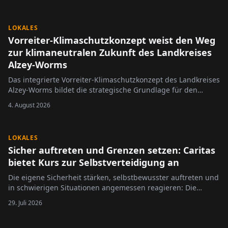
weniger Wasser führen. Zum Schutz der Gewässer und der
dort lebenden Tiere bittet die Untere...
LOKALES
Vorreiter-Klimaschutzkonzept weist den Weg
zur klimaneutralen Zukunft des Landkreises
Alzey-Worms
Das integrierte Vorreiter-Klimaschutzkonzept des Landkreises
Alzey-Worms bildet die strategische Grundlage für den
weiteren Klimaschutz in der Region. Es zeigt auf, mit welchen
4. August 2026
Maßnahmen die Treibhausgasemissionen schrittweise
reduziert werden können und wie...
LOKALES
Sicher auftreten und Grenzen setzen: Caritas
bietet Kurs zur Selbstverteidigung an
Die eigene Sicherheit stärken, selbstbewusster auftreten und
in schwierigen Situationen angemessen reagieren: Die
Akademie der Generationen des Caritasverbands Worms e.V.
29. Juli 2026
startet im August 2026 einen neuen Kurs zum Thema
Selbstverteidigung und Selbstbehauptung. Das Angebot