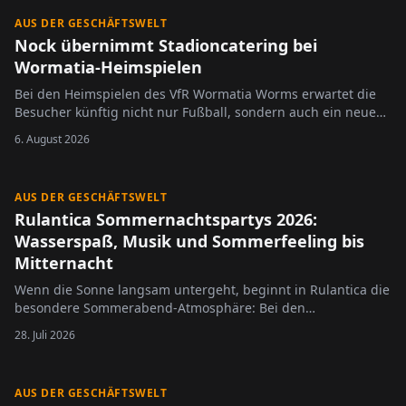
AUS DER GESCHÄFTSWELT
Nock übernimmt Stadioncatering bei
Wormatia-Heimspielen
Bei den Heimspielen des VfR Wormatia Worms erwartet die
Besucher künftig nicht nur Fußball, sondern auch ein neues
Konzept im Stadioncatering.
6. August 2026
AUS DER GESCHÄFTSWELT
Rulantica Sommernachtspartys 2026:
Wasserspaß, Musik und Sommerfeeling bis
Mitternacht
Wenn die Sonne langsam untergeht, beginnt in Rulantica die
besondere Sommerabend-Atmosphäre: Bei den
Sommernachtspartys 2026, präsentiert von HITRADIO OHR,
28. Juli 2026
bleibt die Wasserwelt des Europa-Park an vier ausgewählten
Terminen bis Mitternacht geöffnet. Besucherinnen und
Besucher erwartet…
AUS DER GESCHÄFTSWELT