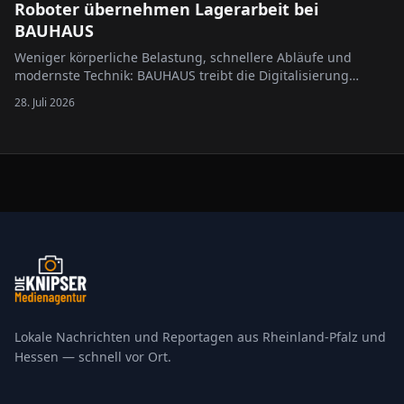
Roboter übernehmen Lagerarbeit bei
BAUHAUS
Weniger körperliche Belastung, schnellere Abläufe und
modernste Technik: BAUHAUS treibt die Digitalisierung
seiner Logistik weiter voran. Im Import- und Zentrallager in
28. Juli 2026
Krefeld kommen künftig intelligente Roboter des
Technologieunternehmens XYZ Robotics zum…
Lokale Nachrichten und Reportagen aus Rheinland-Pfalz und
Hessen — schnell vor Ort.