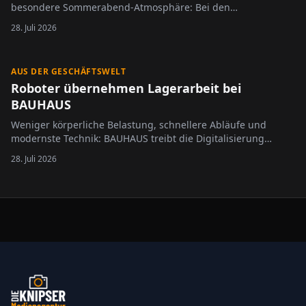
besondere Sommerabend-Atmosphäre: Bei den
Sommernachtspartys 2026, präsentiert von HITRADIO OHR,
28. Juli 2026
bleibt die Wasserwelt des Europa-Park an vier ausgewählten
Terminen bis Mitternacht geöffnet. Besucherinnen und
Besucher erwartet…
AUS DER GESCHÄFTSWELT
Roboter übernehmen Lagerarbeit bei
BAUHAUS
Weniger körperliche Belastung, schnellere Abläufe und
modernste Technik: BAUHAUS treibt die Digitalisierung
seiner Logistik weiter voran. Im Import- und Zentrallager in
28. Juli 2026
Krefeld kommen künftig intelligente Roboter des
Technologieunternehmens XYZ Robotics zum…