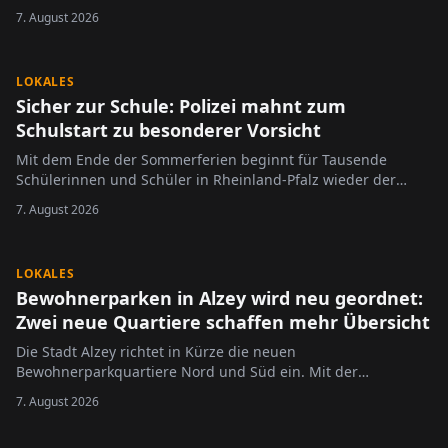
der Alzeyer Schlosshof am Sonntag zur großen Bühne für die
7. August 2026
jüngsten Festivalbesucher.
LOKALES
Sicher zur Schule: Polizei mahnt zum
Schulstart zu besonderer Vorsicht
Mit dem Ende der Sommerferien beginnt für Tausende
Schülerinnen und Schüler in Rheinland-Pfalz wieder der
Schulalltag.
7. August 2026
LOKALES
Bewohnerparken in Alzey wird neu geordnet:
Zwei neue Quartiere schaffen mehr Übersicht
Die Stadt Alzey richtet in Kürze die neuen
Bewohnerparkquartiere Nord und Süd ein. Mit der
Neugliederung des bisherigen Bewohnerparkgebietes sollen
7. August 2026
die Regelungen übersichtlicher gestaltet und an die
geltende Rechtslage angepasst werden.