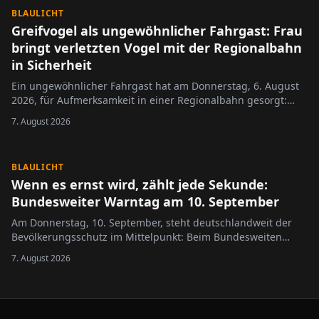
BLAULICHT
Greifvogel als ungewöhnlicher Fahrgast: Frau
bringt verletzten Vogel mit der Regionalbahn
in Sicherheit
Ein ungewöhnlicher Fahrgast hat am Donnerstag, 6. August
2026, für Aufmerksamkeit in einer Regionalbahn gesorgt:
Eine Frau transportierte einen Greifvogel im Zug, nachdem
7. August 2026
sie das Tier am Vormittag mutmaßlich flugunfähig auf einem
Feld in Nieder-Olm entdeckt …
BLAULICHT
Wenn es ernst wird, zählt jede Sekunde:
Bundesweiter Warntag am 10. September
Am Donnerstag, 10. September, steht deutschlandweit der
Bevölkerungsschutz im Mittelpunkt: Beim Bundesweiten
Warntag testen Bund, Länder und Kommunen gemeinsam
7. August 2026
ihre Warnsysteme für Krisen- und Katastrophenfälle.