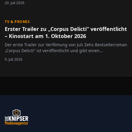
20. Juli 2026
deutschen Kinos. Jetzt wurde der offizielle Trailer
veröffentlicht und gibt einen ersten Vorgeschmack auf
spektakuläre Kämpfe und eine…
TV & PROMIS
Erster Trailer zu „Corpus Delicti“ veröffentlicht
– Kinostart am 1. Oktober 2026
Der erste Trailer zur Verfilmung von Juli Zehs Bestsellerroman
„Corpus Delicti“ ist veröffentlicht und gibt einen
Vorgeschmack auf das dystopische Kinoereignis, das am 1.
9. Juli 2026
Oktober 2026 bundesweit in die Kinos kommt. Die Handlung
spielt in einer nahen Zukunft, in der die…