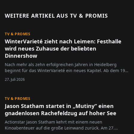
WEITERE ARTIKEL AUS
TV & PROMIS
TV & PROMIS
WinterVarieté zieht nach Leimen: Festhalle
wird neues Zuhause der beliebten
Dinnershow
Nach mehr als zehn erfolgreichen Jahren in Heidelberg
beginnt für das WinterVarieté ein neues Kapitel. Ab dem 19.
November 2026 findet die beliebte Dinnershow erstmals in
27. Juli 2026
der Festhalle Leimen statt. Mit dem Umzug in die neue
Spielstätte möchten die Veranstalter Bewährtes erhalten und
gleichzeitig…
TV & PROMIS
Jason Statham startet in „Mutiny“ einen
gnadenlosen Rachefeldzug auf hoher See
Actionstar Jason Statham kehrt mit einem neuen
Kinoabenteuer auf die große Leinwand zurück. Am 27.
August 2026 startet der Actionthriller „Mutiny“ in den