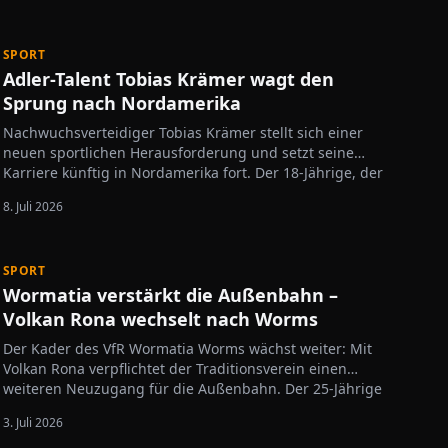
Worms. Der 24-Jährige ist flexibel einsetzbar und kann
sowohl auf beiden Außenbahnen als auch im…
SPORT
Adler-Talent Tobias Krämer wagt den
Sprung nach Nordamerika
Nachwuchsverteidiger Tobias Krämer stellt sich einer
neuen sportlichen Herausforderung und setzt seine
Karriere künftig in Nordamerika fort. Der 18-Jährige, der
erst Anfang Juli im CHL Import Draft ausgewählt wurde,
8. Juli 2026
wird in der kommenden Saison für die Niagara…
SPORT
Wormatia verstärkt die Außenbahn –
Volkan Rona wechselt nach Worms
Der Kader des VfR Wormatia Worms wächst weiter: Mit
Volkan Rona verpflichtet der Traditionsverein einen
weiteren Neuzugang für die Außenbahn. Der 25-Jährige
wechselt vom VfR Mannheim nach Worms und bringt die
3. Juli 2026
Erfahrung aus mehreren Jahren im höherklassigen…