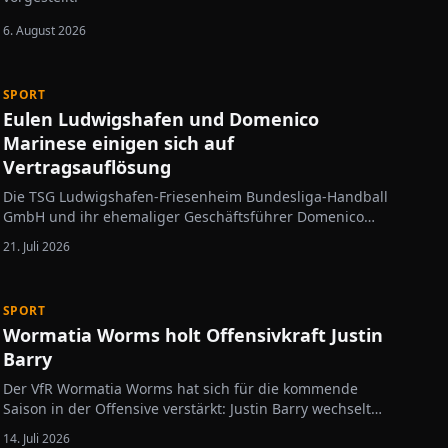
6. August 2026
SPORT
Eulen Ludwigshafen und Domenico
Marinese einigen sich auf
Vertragsauflösung
Die TSG Ludwigshafen-Friesenheim Bundesliga-Handball
GmbH und ihr ehemaliger Geschäftsführer Domenico
Marinese haben ihre Zusammenarbeit endgültig
21. Juli 2026
beendet. Beide Seiten einigten sich auf eine
einvernehmliche Auflösung des Anstellungsvertrages.
Das…
SPORT
Wormatia Worms holt Offensivkraft Justin
Barry
Der VfR Wormatia Worms hat sich für die kommende
Saison in der Offensive verstärkt: Justin Barry wechselt
vom Regionalliga-Absteiger FC Bayern Alzenau nach
14. Juli 2026