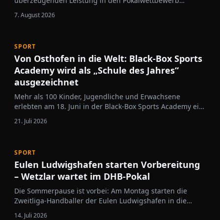
überzeugenden Leistung in den Pokalwettbewerb
gestartet.
7. August 2026
SPORT
Von Osthofen in die Welt: Black-Box Sports
Academy wird als „Schule des Jahres“
ausgezeichnet
Mehr als 100 Kinder, Jugendliche und Erwachsene
erlebten am 18. Juni in der Black-Box Sports Academy ein
außergewöhnliches Seminar, das weit über klassisches
21. Juli 2026
Kampfsporttraining hinausging. Unter dem Titel „Martial
Arts Athlete“ vermittelte der international renommierte
Kampfkunst-Experte Roland…
SPORT
Eulen Ludwigshafen starten Vorbereitung
– Wetzlar wartet im DHB-Pokal
Die Sommerpause ist vorbei: Am Montag starten die
Zweitliga-Handballer der Eulen Ludwigshafen in die
Vorbereitung auf die neue Saison. Cheftrainer Michael
14. Juli 2026