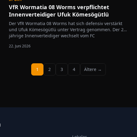
VfR Wormatia 08 Worms verpflichtet
Innenverteidiger Ufuk Kömesögütlü
Der VfR Wormatia 08 Worms hat sich defensiv verstärkt
und Ufuk Kömesögütlü unter Vertrag genommen. Der 23-
jährige Innenverteidiger wechselt vom FC
Emmelshausen-Karbach zur Wormatia und soll künftig
22. Juni 2026
die Abwehr stabilisieren. Kömesögütlü begann seine
fußballerische Laufbahn bei RWO Alzey und…
1
2
3
4
Ältere →
N
Lokales