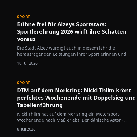
die Spielzeit 2026/27 vorgestellt. Zuvor präsentierte der
Verein seine fünf Neuzugänge bei einer…
SPORT
Bühne frei für Alzeys Sportstars:
Sportlerehrung 2026 wirft ihre Schatten
voraus
Die Stadt Alzey würdigt auch in diesem Jahr die
herausragenden Leistungen ihrer Sportlerinnen und
Sportler. Am Samstag, 7. November 2026, lädt
10. Juli 2026
Bürgermeister Steffen Jung zur vierten Alzeyer
Sportlerehrung in die Stadthalle Alzey ein. Beginn der
Veranstaltung ist um 16…
SPORT
DTM auf dem Norisring: Nicki Thiim krönt
perfektes Wochenende mit Doppelsieg und
Tabellenführung
Nicki Thiim hat auf dem Norisring ein Motorsport-
Wochenende nach Maß erlebt. Der dänische Aston-
Martin-Pilot gewann nach seinem Erfolg am Samstag
8. Juli 2026
auch den achten Lauf der DTM am Sonntag, sicherte sich