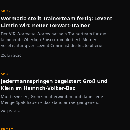
SPORT
Wormatia stellt Trainerteam fertig: Levent
Cimrin wird neuer Torwart-Trainer
Der VfR Wormatia Worms hat sein Trainerteam für die
kommende Oberliga-Saison komplettiert. Mit der
Verpflichtung von Levent Cimrin ist die letzte offene
Position im Trainerstab besetzt. Cimrin war bislang
26. Juni 2026
überwiegend im Mannheimer Raum…
SPORT
Jedermannspringen begeistert Groß und
Klein im Heinrich-Völker-Bad
Mut beweisen, Grenzen überwinden und dabei jede
Menge Spaß haben – das stand am vergangenen
Samstag im Heinrich-Völker-Bad im Mittelpunkt. Beim
24. Juni 2026
traditionellen Jedermannspringen nutzten zahlreiche
Kinder, Jugendliche und Erwachsene die Gelegenheit,
sich am Sprungturm auszuprobieren und…
SPORT