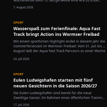
Wochenende beim TC Bürgerweide eine Ära zu Ende
gegangen.
7. August 2026
SPORT
Wasserspaß zum Ferienfinale: Aqua Fast
Track bringt Action ins Wormser Freibad
Mit einem sportlichen Highlight endet in diesem Jahr die
Sommerferienzeit im Wormser Freibad: Vom 31. Juli bis 6.
August lädt der Aqua Fast Track Parcours zu einer Woche
voller Action, Bewegung und Wasserspaß ein. Der
24. Juli 2026
offizielle Startschuss fällt am Freitag, 31. Juli, um 15.30
Uhr. Der schwimmende…
SPORT
Eulen Ludwigshafen starten mit fünf
neuen Gesichtern in die Saison 2026/27
Die Eulen Ludwigshafen sind bereit für die neue
Zweitliga-Saison: Im Rahmen eines öffentlichen Trainings
haben die Handballer am Mittwochabend ihren Kader für
17. Juli 2026