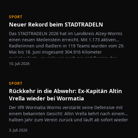
Haaß bittet seine Mannschaft zu einer sechswöchigen
Vorbereitungsphase mit Blick auf den Saisonstart
2026/27…
SPORT
Neuer Rekord beim STADTRADELN
Das STADTRADELN 2026 hat im Landkreis Alzey-Worms
einen neuen Meilenstein erreicht. Mit 1.173 aktiven
Radlerinnen und Radlern in 119 Teams wurden vom 29.
Mai bis 18. Juni insgesamt 304.916 Kilometer
zurückgelegt – so viele wie noch nie seit Beginn der
10. Juli 2026
Aktion…
SPORT
Rückkehr in die Abwehr: Ex-Kapitän Altin
Vrella wieder bei Wormatia
Der VfR Wormatia Worms verstärkt seine Defensive mit
einem bekannten Gesicht: Altin Vrella kehrt nach einem
halben Jahr zum Verein zurück und läuft ab sofort wieder
für die Wormatia auf. Der 27-jährige Innenverteidiger
3. Juli 2026
war bereits in der vergangenen Saison eine…