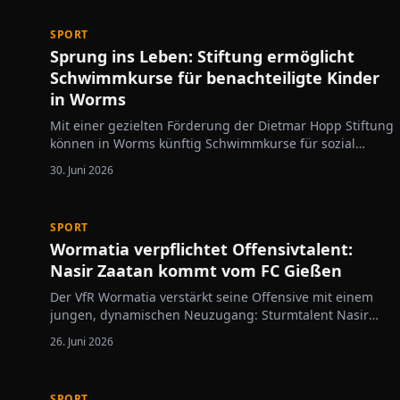
damit die maximale Punkteausbeute von 66 Zählern
und…
SPORT
Sprung ins Leben: Stiftung ermöglicht
Schwimmkurse für benachteiligte Kinder
in Worms
Mit einer gezielten Förderung der Dietmar Hopp Stiftung
können in Worms künftig Schwimmkurse für sozial
benachteiligte Kinder angeboten werden. Das Projekt
30. Juni 2026
findet in der Lehrschwimmhalle des 1. Wormser
Schwimmclub Poseidon e.V. statt und richtet sich…
SPORT
Wormatia verpflichtet Offensivtalent:
Nasir Zaatan kommt vom FC Gießen
Der VfR Wormatia verstärkt seine Offensive mit einem
jungen, dynamischen Neuzugang: Sturmtalent Nasir
Zaatan wechselt vom FC Gießen an die Alzeyer Straße.
26. Juni 2026
Der 19-Jährige bringt bereits Erfahrung aus
verschiedenen Nachwuchs- und Herrenmannschaften
mit. Seine…
SPORT