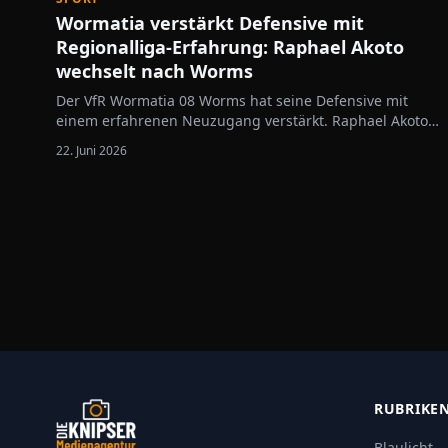
Wormatia verstärkt Defensive mit
Regionalliga-Erfahrung: Raphael Akoto
wechselt nach Worms
Der VfR Wormatia 08 Worms hat seine Defensive mit
einem erfahrenen Neuzugang verstärkt. Raphael Akoto
wechselt vom Regionalliga-Aufsteiger VfR Mannheim zur
22. Juni 2026
Wormatia und bringt umfangreiche höherklassige
Erfahrung mit. Der 26-jährige Innenverteidiger
absolvierte in der vergangenen Saison…
RUBRIKE
Blaulicht