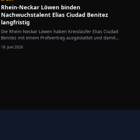
Rhein-Neckar Löwen binden
Nachwuchstalent Elias Ciudad Benitez
langfristig
Die Rhein-Neckar Löwen haben Kreisläufer Elias Ciudad
Benitez mit einem Profivertrag ausgestattet und damit
dauerhaft in den Bundesliga-Kader aufgenommen. Der
18. Juni 2026
20-Jährige soll in der kommenden Saison fest zum Team
gehören und weitere Erfahrungen in der DAIKIN HBL
sammeln. Der in Lübeck…