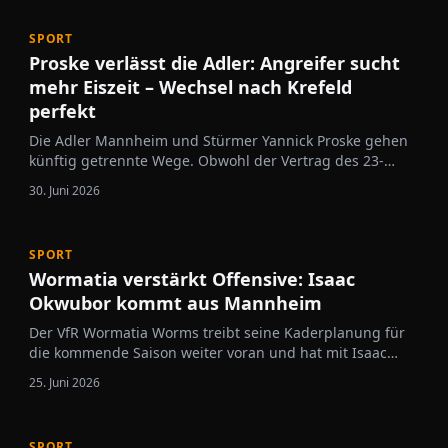
SPORT
Proske verlässt die Adler: Angreifer sucht
mehr Eiszeit – Wechsel nach Krefeld
perfekt
Die Adler Mannheim und Stürmer Yannick Proske gehen
künftig getrennte Wege. Obwohl der Vertrag des 23-
Jährigen ursprünglich noch bis 2027 lief, haben sich
30. Juni 2026
beide Seiten in gegenseitigem Einvernehmen auf eine
vorzeitige Auflösung des Kontrakts verständigt…
SPORT
Wormatia verstärkt Offensive: Isaac
Okwubor kommt aus Mannheim
Der VfR Wormatia Worms treibt seine Kaderplanung für
die kommende Saison weiter voran und hat mit Isaac
Okwubor einen weiteren Offensivspieler verpflichtet. Der
25. Juni 2026
21-jährige Stürmer wechselt vom Oberligisten VfR
Mannheim nach Worms und soll künftig die Angriffsreihe
der Nibelungenstädter…
SPORT