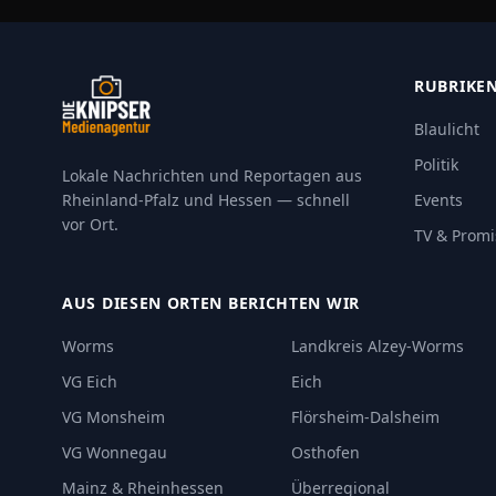
RUBRIKE
Blaulicht
Politik
Lokale Nachrichten und Reportagen aus
Rheinland-Pfalz und Hessen — schnell
Events
vor Ort.
TV & Promi
AUS DIESEN ORTEN BERICHTEN WIR
Worms
Landkreis Alzey-Worms
VG Eich
Eich
VG Monsheim
Flörsheim-Dalsheim
VG Wonnegau
Osthofen
Mainz & Rheinhessen
Überregional