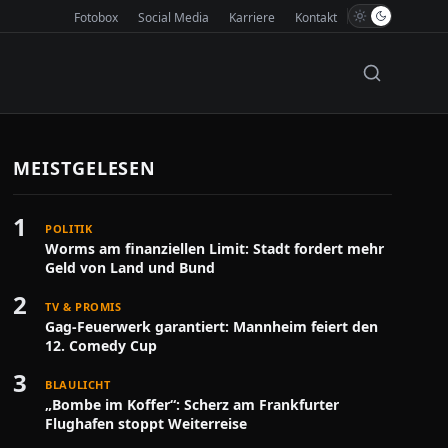
Fotobox
Social Media
Karriere
Kontakt
MEISTGELESEN
1
POLITIK
Worms am finanziellen Limit: Stadt fordert mehr
Geld von Land und Bund
2
TV & PROMIS
Gag-Feuerwerk garantiert: Mannheim feiert den
12. Comedy Cup
3
BLAULICHT
„Bombe im Koffer“: Scherz am Frankfurter
Flughafen stoppt Weiterreise