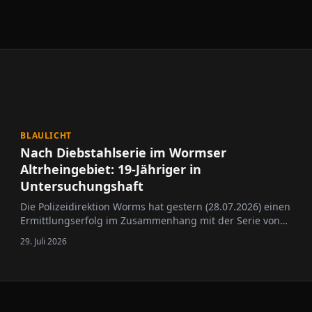
BLAULICHT
Nach Diebstahlserie im Wormser
Altrheingebiet: 19-Jähriger in
Untersuchungshaft
Die Polizeidirektion Worms hat gestern (28.07.2026) einen
Ermittlungserfolg im Zusammenhang mit der Serie von
Diebstählen aus Kraftfahrzeugen im Wormser
29. Juli 2026
Altrheingebiet bekannt gegeben. Ein 19-jähriger
Tatverdächtiger befindet sich inzwischen in
Untersuchungshaft. Bereits Anfang Juli hatte die…