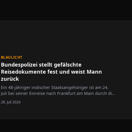
BLAULICHT
Bundespolizei stellt gefälschte
Reisedokumente fest und weist Mann
zurück
Ein 48-jähriger indischer Staatsangehöriger ist am 24.
Juli bei seiner Einreise nach Frankfurt am Main durch die
Bundespolizei kontrolliert worden. Der Mann war mit
28. Juli 2026
einem Flug aus Lissabon angekommen. Aufgrund
widersprüchlicher Angaben brachten ihn die Beamten
zur Dienststelle, wo weitere…