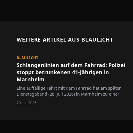
WEITERE ARTIKEL AUS
BLAULICHT
BLAULICHT
Schlangenlinien auf dem Fahrrad: Polizei
stoppt betrunkenen 41-Jährigen in
Marnheim
Eine auffällige Fahrt mit dem Fahrrad hat am späten
Dienstagabend (28. Juli 2026) in Marnheim zu einer
Polizeikontrolle geführt. Ein 41-jähriger Radfahrer war
29. Juli 2026
gegen 23.10 Uhr einer Streife der Polizeiinspektion
Kirchheimbolanden aufgefallen, weil er ohne
Beleuchtung unterwegs war und deutliche…