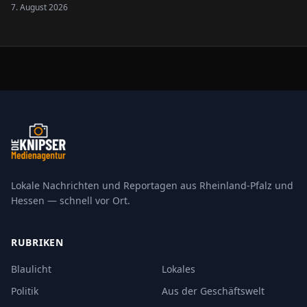
Neugliederung des bisherigen Bewohnerparkgebietes sollen
7. August 2026
die Regelungen übersichtlicher gestaltet und an die
geltende Rechtslage angepasst werden.
Lokale Nachrichten und Reportagen aus Rheinland-Pfalz und
Hessen — schnell vor Ort.
RUBRIKEN
Blaulicht
Lokales
Politik
Aus der Geschäftswelt