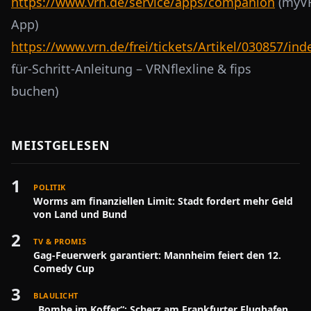
https://www.vrn.de/service/apps/companion
(myV
App)
https://www.vrn.de/frei/tickets/Artikel/030857/ind
für-Schritt-Anleitung
–
VRNflexline & fips
buchen)
MEISTGELESEN
1
POLITIK
Worms am finanziellen Limit: Stadt fordert mehr Geld
von Land und Bund
2
TV & PROMIS
Gag-Feuerwerk garantiert: Mannheim feiert den 12.
Comedy Cup
3
BLAULICHT
„Bombe im Koffer“: Scherz am Frankfurter Flughafen