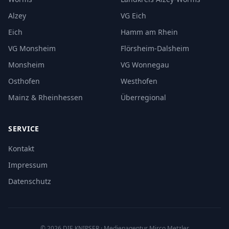
Alzey
VG Eich
Eich
Hamm am Rhein
VG Monsheim
Flörsheim-Dalsheim
Monsheim
VG Wonnegau
Osthofen
Westhofen
Mainz & Rheinhessen
Überregional
SERVICE
Kontakt
Impressum
Datenschutz
©
2026
DIE KNIPSER
· Medienagentur Mirco Metzler