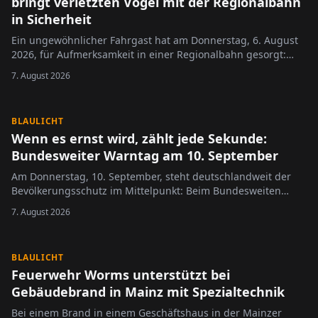
bringt verletzten Vogel mit der Regionalbahn
in Sicherheit
Ein ungewöhnlicher Fahrgast hat am Donnerstag, 6. August
2026, für Aufmerksamkeit in einer Regionalbahn gesorgt:
Eine Frau transportierte einen Greifvogel im Zug, nachdem
7. August 2026
sie das Tier am Vormittag mutmaßlich flugunfähig auf einem
Feld in Nieder-Olm entdeckt …
BLAULICHT
Wenn es ernst wird, zählt jede Sekunde:
Bundesweiter Warntag am 10. September
Am Donnerstag, 10. September, steht deutschlandweit der
Bevölkerungsschutz im Mittelpunkt: Beim Bundesweiten
Warntag testen Bund, Länder und Kommunen gemeinsam
7. August 2026
ihre Warnsysteme für Krisen- und Katastrophenfälle.
BLAULICHT
Feuerwehr Worms unterstützt bei
Gebäudebrand in Mainz mit Spezialtechnik
Bei einem Brand in einem Geschäftshaus in der Mainzer