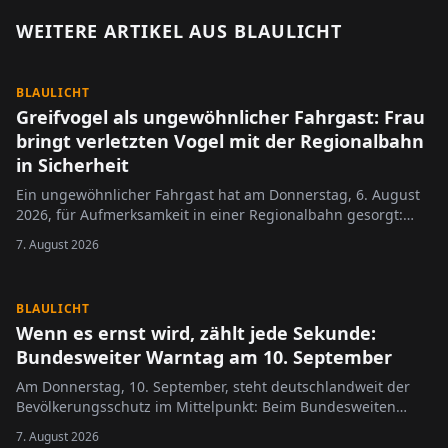
WEITERE ARTIKEL AUS
BLAULICHT
BLAULICHT
Greifvogel als ungewöhnlicher Fahrgast: Frau
bringt verletzten Vogel mit der Regionalbahn
in Sicherheit
Ein ungewöhnlicher Fahrgast hat am Donnerstag, 6. August
2026, für Aufmerksamkeit in einer Regionalbahn gesorgt:
Eine Frau transportierte einen Greifvogel im Zug, nachdem
7. August 2026
sie das Tier am Vormittag mutmaßlich flugunfähig auf einem
Feld in Nieder-Olm entdeckt …
BLAULICHT
Wenn es ernst wird, zählt jede Sekunde:
Bundesweiter Warntag am 10. September
Am Donnerstag, 10. September, steht deutschlandweit der
Bevölkerungsschutz im Mittelpunkt: Beim Bundesweiten
Warntag testen Bund, Länder und Kommunen gemeinsam
7. August 2026
ihre Warnsysteme für Krisen- und Katastrophenfälle.