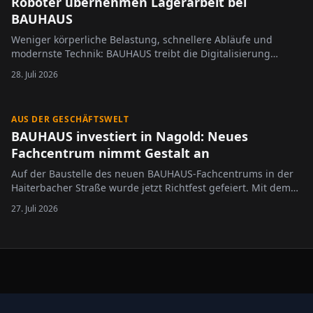
Roboter übernehmen Lagerarbeit bei
BAUHAUS
Weniger körperliche Belastung, schnellere Abläufe und
modernste Technik: BAUHAUS treibt die Digitalisierung
seiner Logistik weiter voran. Im Import- und Zentrallager in
28. Juli 2026
Krefeld kommen künftig intelligente Roboter des
Technologieunternehmens XYZ Robotics zum…
AUS DER GESCHÄFTSWELT
BAUHAUS investiert in Nagold: Neues
Fachcentrum nimmt Gestalt an
Auf der Baustelle des neuen BAUHAUS-Fachcentrums in der
Haiterbacher Straße wurde jetzt Richtfest gefeiert. Mit dem
Neubau entsteht bis Ende 2026 ein deutlich größerer
27. Juli 2026
Standort, der das bisherige Fachcentrum in unmittelbarer
Nähe ersetzen wird. Neben einer erweiterten Verkaufsfläche
sollen auch…