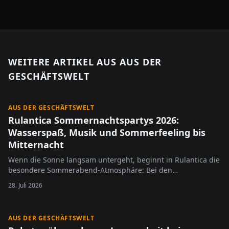
WEITERE ARTIKEL AUS
AUS DER
GESCHÄFTSWELT
AUS DER GESCHÄFTSWELT
Rulantica Sommernachtspartys 2026:
Wasserspaß, Musik und Sommerfeeling bis
Mitternacht
Wenn die Sonne langsam untergeht, beginnt in Rulantica die
besondere Sommerabend-Atmosphäre: Bei den
Sommernachtspartys 2026, präsentiert von HITRADIO OHR,
28. Juli 2026
bleibt die Wasserwelt des Europa-Park an vier ausgewählten
Terminen bis Mitternacht geöffnet. Besucherinnen und
Besucher erwartet…
AUS DER GESCHÄFTSWELT