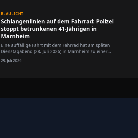
BLAULICHT
Schlangenlinien auf dem Fahrrad: Polizei
stoppt betrunkenen 41-Jährigen in
Marnheim
Eine auffällige Fahrt mit dem Fahrrad hat am späten
Dienstagabend (28. Juli 2026) in Marnheim zu einer
Polizeikontrolle geführt. Ein 41-jähriger Radfahrer war
29. Juli 2026
gegen 23.10 Uhr einer Streife der Polizeiinspektion
Kirchheimbolanden aufgefallen, weil er ohne
Beleuchtung unterwegs war und deutliche…