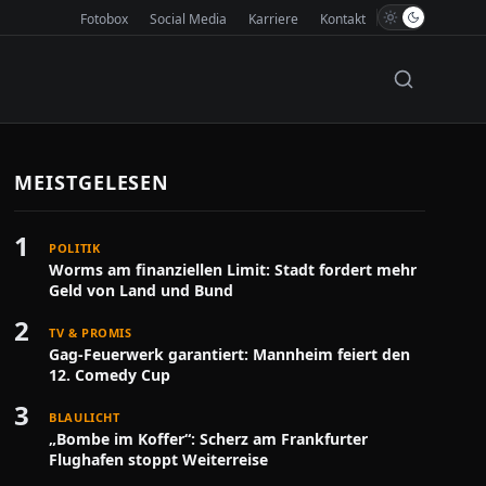
Fotobox
Social Media
Karriere
Kontakt
MEISTGELESEN
1
POLITIK
Worms am finanziellen Limit: Stadt fordert mehr
Geld von Land und Bund
2
TV & PROMIS
Gag-Feuerwerk garantiert: Mannheim feiert den
12. Comedy Cup
3
BLAULICHT
„Bombe im Koffer“: Scherz am Frankfurter
Flughafen stoppt Weiterreise