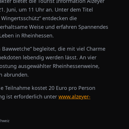
ter bietet die Tourist Information Alzeyer
. Juni, um 11 Uhr an. Unter dem Titel
 Wingertsschütz“ entdecken die
nterhaltsame Weise und erfahren Spannendes
Leben in Rheinhessen.
 Bawwetche“ begleitet, die mit viel Charme
nekdoten lebendig werden lässt. An vier
kostung ausgewählter Rheinhessenweine,
ch abrunden.
ie Teilnahme kostet 20 Euro pro Person
g ist erforderlich unter
www.alzeyer-
chweiz