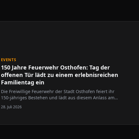
EVENTS
150 Jahre Feuerwehr Osthofen: Tag der
offenen Tür lädt zu einem erlebnisreichen
Familientag ein
Die Freiwillige Feuerwehr der Stadt Osthofen feiert ihr
150-jähriges Bestehen und lädt aus diesem Anlass am
Sonntag, 6. September 2026, von 10 bis 17 Uhr zum Tag
28. Juli 2026
der offenen Tür ein. Besucherinnen und Besucher
erwartet ein abwechslungsreiches Programm mit
spannenden Einblicken in die Arbeit der…