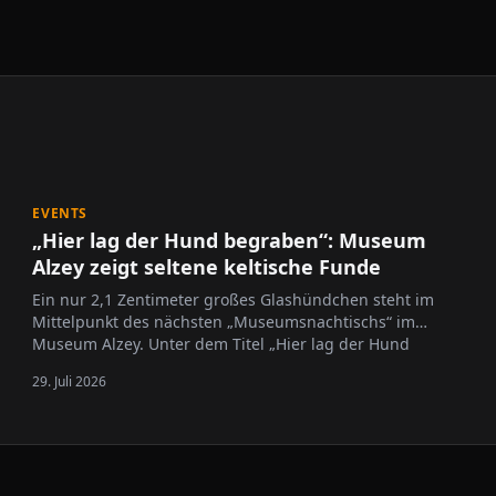
EVENTS
„Hier lag der Hund begraben“: Museum
Alzey zeigt seltene keltische Funde
Ein nur 2,1 Zentimeter großes Glashündchen steht im
Mittelpunkt des nächsten „Museumsnachtischs“ im
Museum Alzey. Unter dem Titel „Hier lag der Hund
begraben“ widmet sich die Veranstaltung am 11. August
29. Juli 2026
2026 dem Wallertheimer Maskottchen „Kelti“, das vor 75
Jahren bei archäologischen…