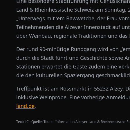
Eine besondere Stadtführung mit Genusscharak
Land & Rheinhessische Schweiz am Sonntag, 21
„Unterwegs mit ’em Bawwetche, der Frau vom
Teilnehmenden die Alzeyer Innenstadt auf u
über Weinbau, regionale Traditionen und das 
Der rund 90-minütige Rundgang wird von „’em
durch die Stadt führt und Geschichte sowie A
Stationen erwartet die Gäste zudem eine Ver
die den kulturellen Spaziergang geschmackli
Treffpunkt ist am Rossmarkt in 55232 Alzey. D
inklusive Weinprobe. Eine vorherige Anmeldun
land.de
.
Text:
LC
·
Quelle:
Tourist Information Alzeyer Land & Rheinhessische S