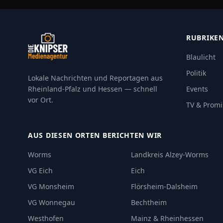
RUBRIKE
Blaulicht
Politik
Lokale Nachrichten und Reportagen aus
Rheinland-Pfalz und Hessen — schnell
Events
vor Ort.
TV & Promi
AUS DIESEN ORTEN BERICHTEN WIR
Worms
Landkreis Alzey-Worms
VG Eich
Eich
VG Monsheim
Flörsheim-Dalsheim
VG Wonnegau
Bechtheim
Westhofen
Mainz & Rheinhessen