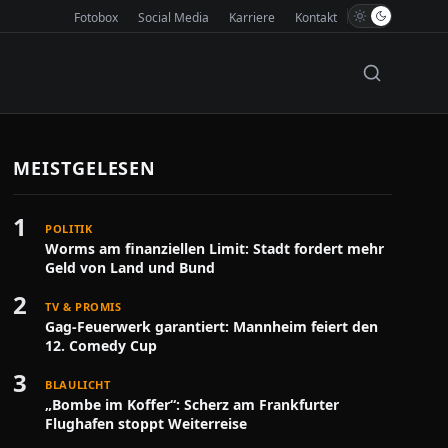
Fotobox
Social Media
Karriere
Kontakt
MEISTGELESEN
1
POLITIK
Worms am finanziellen Limit: Stadt fordert mehr
Geld von Land und Bund
2
TV & PROMIS
Gag-Feuerwerk garantiert: Mannheim feiert den
12. Comedy Cup
3
BLAULICHT
„Bombe im Koffer“: Scherz am Frankfurter
Flughafen stoppt Weiterreise