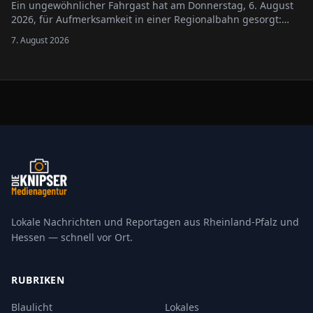
Ein ungewöhnlicher Fahrgast hat am Donnerstag, 6. August
2026, für Aufmerksamkeit in einer Regionalbahn gesorgt:
Eine Frau transportierte einen Greifvogel im Zug, nachdem
7. August 2026
sie das Tier am Vormittag mutmaßlich flugunfähig auf einem
Feld in Nieder-Olm entdeckt …
Lokale Nachrichten und Reportagen aus Rheinland-Pfalz und
Hessen — schnell vor Ort.
RUBRIKEN
Blaulicht
Lokales