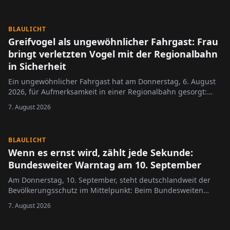
BLAULICHT
Greifvogel als ungewöhnlicher Fahrgast: Frau
bringt verletzten Vogel mit der Regionalbahn
in Sicherheit
Ein ungewöhnlicher Fahrgast hat am Donnerstag, 6. August
2026, für Aufmerksamkeit in einer Regionalbahn gesorgt:
Eine Frau transportierte einen Greifvogel im Zug, nachdem
7. August 2026
sie das Tier am Vormittag mutmaßlich flugunfähig auf einem
Feld in Nieder-Olm entdeckt …
BLAULICHT
Wenn es ernst wird, zählt jede Sekunde:
Bundesweiter Warntag am 10. September
Am Donnerstag, 10. September, steht deutschlandweit der
Bevölkerungsschutz im Mittelpunkt: Beim Bundesweiten
Warntag testen Bund, Länder und Kommunen gemeinsam
7. August 2026
ihre Warnsysteme für Krisen- und Katastrophenfälle.