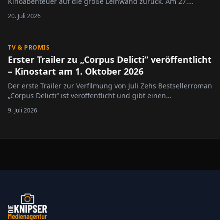
Kinoabenteuer auf die große Leinwand zurück. Am 27.
August 2026 startet der Actionthriller „Mutiny“ in den
20. Juli 2026
deutschen Kinos. Jetzt wurde der offizielle Trailer
veröffentlicht und gibt einen ersten Vorgeschmack auf
spektakuläre Kämpfe und eine…
TV & PROMIS
Erster Trailer zu „Corpus Delicti“ veröffentlicht
– Kinostart am 1. Oktober 2026
Der erste Trailer zur Verfilmung von Juli Zehs Bestsellerroman
„Corpus Delicti“ ist veröffentlicht und gibt einen
Vorgeschmack auf das dystopische Kinoereignis, das am 1.
9. Juli 2026
Oktober 2026 bundesweit in die Kinos kommt. Die Handlung
spielt in einer nahen Zukunft, in der die…