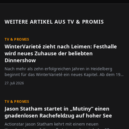
WEITERE ARTIKEL AUS
TV & PROMIS
TV & PROMIS
WinterVarieté zieht nach Leimen: Festhalle
wird neues Zuhause der beliebten
Dinnershow
Nach mehr als zehn erfolgreichen Jahren in Heidelberg
beginnt für das WinterVarieté ein neues Kapitel. Ab dem 19.
November 2026 findet die beliebte Dinnershow erstmals in
27. Juli 2026
der Festhalle Leimen statt. Mit dem Umzug in die neue
Spielstätte möchten die Veranstalter Bewährtes erhalten und
gleichzeitig…
TV & PROMIS
Jason Statham startet in „Mutiny“ einen
gnadenlosen Rachefeldzug auf hoher See
Actionstar Jason Statham kehrt mit einem neuen