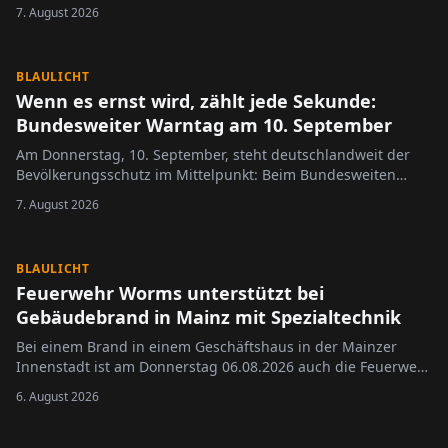
Eine Frau transportierte einen Greifvogel im Zug, nachdem
7. August 2026
sie das Tier am Vormittag mutmaßlich flugunfähig auf einem
Feld in Nieder-Olm entdeckt …
BLAULICHT
Wenn es ernst wird, zählt jede Sekunde:
Bundesweiter Warntag am 10. September
Am Donnerstag, 10. September, steht deutschlandweit der
Bevölkerungsschutz im Mittelpunkt: Beim Bundesweiten
Warntag testen Bund, Länder und Kommunen gemeinsam
7. August 2026
ihre Warnsysteme für Krisen- und Katastrophenfälle.
BLAULICHT
Feuerwehr Worms unterstützt bei
Gebäudebrand in Mainz mit Spezialtechnik
Bei einem Brand in einem Geschäftshaus in der Mainzer
Innenstadt ist am Donnerstag 06.08.2026 auch die Feuerwehr
Worms zum Einsatz gekommen.
6. August 2026