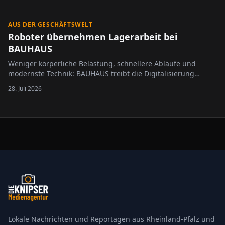
Terminen bis Mitternacht geöffnet. Besucherinnen und
Besucher erwartet…
AUS DER GESCHÄFTSWELT
Roboter übernehmen Lagerarbeit bei
BAUHAUS
Weniger körperliche Belastung, schnellere Abläufe und
modernste Technik: BAUHAUS treibt die Digitalisierung
seiner Logistik weiter voran. Im Import- und Zentrallager in
28. Juli 2026
Krefeld kommen künftig intelligente Roboter des
Technologieunternehmens XYZ Robotics zum…
Lokale Nachrichten und Reportagen aus Rheinland-Pfalz und