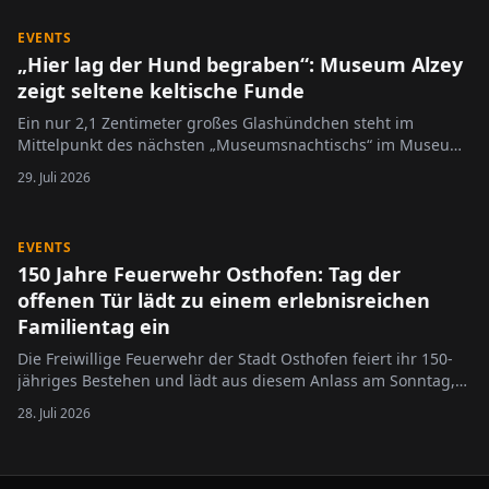
EVENTS
„Hier lag der Hund begraben“: Museum Alzey
zeigt seltene keltische Funde
Ein nur 2,1 Zentimeter großes Glashündchen steht im
Mittelpunkt des nächsten „Museumsnachtischs“ im Museum
Alzey. Unter dem Titel „Hier lag der Hund begraben“ widmet
29. Juli 2026
sich die Veranstaltung am 11. August 2026 dem
Wallertheimer Maskottchen „Kelti“, das vor 75 Jahren bei
archäologischen…
EVENTS
150 Jahre Feuerwehr Osthofen: Tag der
offenen Tür lädt zu einem erlebnisreichen
Familientag ein
Die Freiwillige Feuerwehr der Stadt Osthofen feiert ihr 150-
jähriges Bestehen und lädt aus diesem Anlass am Sonntag,
6. September 2026, von 10 bis 17 Uhr zum Tag der offenen
28. Juli 2026
Tür ein. Besucherinnen und Besucher erwartet ein
abwechslungsreiches Programm mit spannenden Einblicken
in die Arbeit der…