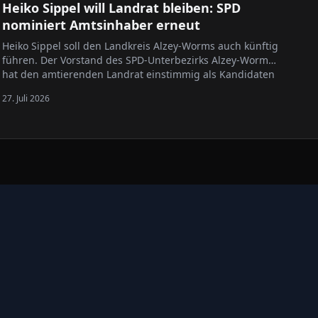
Heiko Sippel will Landrat bleiben: SPD
nominiert Amtsinhaber erneut
Heiko Sippel soll den Landkreis Alzey-Worms auch künftig
führen. Der Vorstand des SPD-Unterbezirks Alzey-Worms
hat den amtierenden Landrat einstimmig als Kandidaten
für die kommende Landratswahl nominiert. Die Wahl ist
27. Juli 2026
für den 11. April 2027 vorgesehen. Sippel steht seit dem
1. Januar 2020 an…