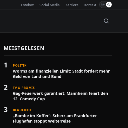
Fotobox
Social Media
Karriere
Kontakt
MEISTGELESEN
1
POLITIK
Worms am finanziellen Limit: Stadt fordert mehr
Geld von Land und Bund
2
TV & PROMIS
Gag-Feuerwerk garantiert: Mannheim feiert den
12. Comedy Cup
3
BLAULICHT
„Bombe im Koffer“: Scherz am Frankfurter
Flughafen stoppt Weiterreise