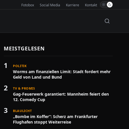
Fotobox
Social Media
Karriere
Kontakt
MEISTGELESEN
1
POLITIK
Worms am finanziellen Limit: Stadt fordert mehr
Geld von Land und Bund
2
TV & PROMIS
Gag-Feuerwerk garantiert: Mannheim feiert den
12. Comedy Cup
3
BLAULICHT
„Bombe im Koffer“: Scherz am Frankfurter
Flughafen stoppt Weiterreise