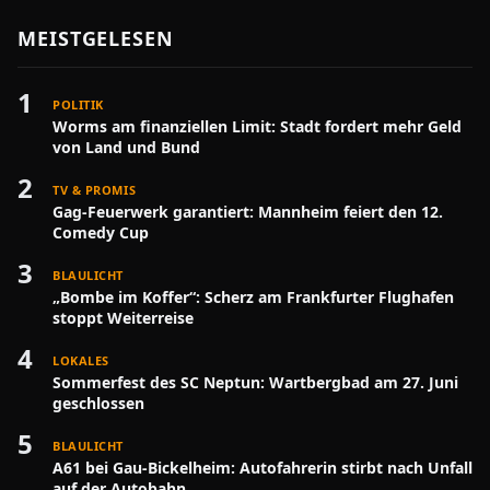
MEISTGELESEN
1
POLITIK
Worms am finanziellen Limit: Stadt fordert mehr Geld
von Land und Bund
2
TV & PROMIS
Gag-Feuerwerk garantiert: Mannheim feiert den 12.
Comedy Cup
3
BLAULICHT
„Bombe im Koffer“: Scherz am Frankfurter Flughafen
stoppt Weiterreise
4
LOKALES
Sommerfest des SC Neptun: Wartbergbad am 27. Juni
geschlossen
5
BLAULICHT
A61 bei Gau-Bickelheim: Autofahrerin stirbt nach Unfall
auf der Autobahn