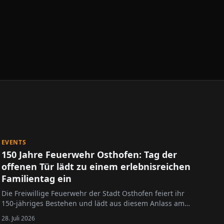
EVENTS
150 Jahre Feuerwehr Osthofen: Tag der
offenen Tür lädt zu einem erlebnisreichen
Familientag ein
Die Freiwillige Feuerwehr der Stadt Osthofen feiert ihr
150-jähriges Bestehen und lädt aus diesem Anlass am
Sonntag, 6. September 2026, von 10 bis 17 Uhr zum Tag
28. Juli 2026
der offenen Tür ein. Besucherinnen und Besucher