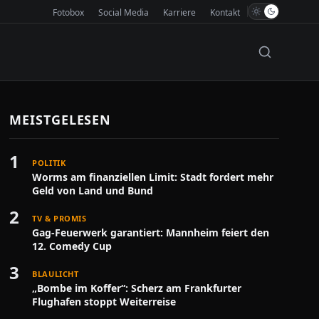
Fotobox
Social Media
Karriere
Kontakt
MEISTGELESEN
1
POLITIK
Worms am finanziellen Limit: Stadt fordert mehr
Geld von Land und Bund
2
TV & PROMIS
Gag-Feuerwerk garantiert: Mannheim feiert den
12. Comedy Cup
3
BLAULICHT
„Bombe im Koffer“: Scherz am Frankfurter
Flughafen stoppt Weiterreise