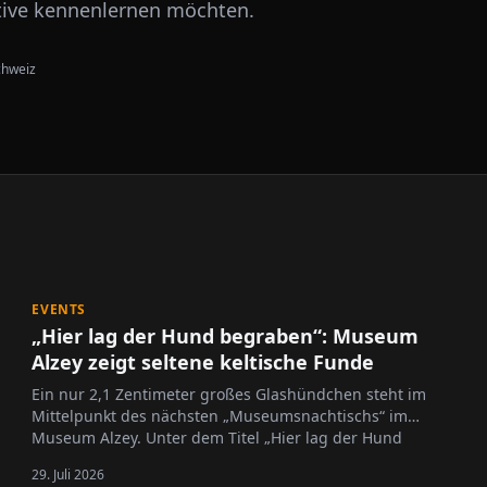
tive kennenlernen möchten.
chweiz
EVENTS
„Hier lag der Hund begraben“: Museum
Alzey zeigt seltene keltische Funde
Ein nur 2,1 Zentimeter großes Glashündchen steht im
Mittelpunkt des nächsten „Museumsnachtischs“ im
Museum Alzey. Unter dem Titel „Hier lag der Hund
begraben“ widmet sich die Veranstaltung am 11. August
29. Juli 2026
2026 dem Wallertheimer Maskottchen „Kelti“, das vor 75