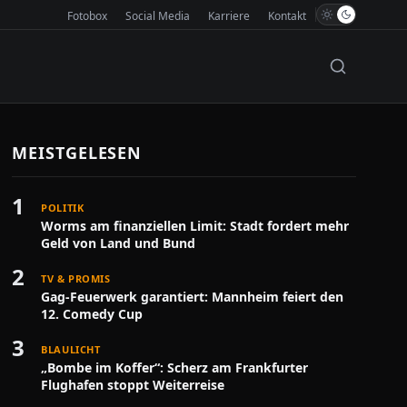
Fotobox
Social Media
Karriere
Kontakt
MEISTGELESEN
1
POLITIK
Worms am finanziellen Limit: Stadt fordert mehr
Geld von Land und Bund
2
TV & PROMIS
Gag-Feuerwerk garantiert: Mannheim feiert den
12. Comedy Cup
3
BLAULICHT
„Bombe im Koffer“: Scherz am Frankfurter
Flughafen stoppt Weiterreise