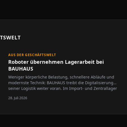
FTSWELT
AUS DER GESCHÄFTSWELT
Roboter übernehmen Lagerarbeit bei
BAUHAUS
Weniger körperliche Belastung, schnellere Abläufe und
modernste Technik: BAUHAUS treibt die Digitalisierung
seiner Logistik weiter voran. Im Import- und Zentrallager
in Krefeld kommen künftig intelligente Roboter des
28. Juli 2026
Technologieunternehmens XYZ Robotics zum…