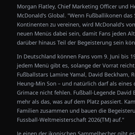
Morgan Flatley, Chief Marketing Officer und 
McDonald's Global. "Wenn Fußballikonen das S
Kontinenten zu vereinen, wird McDonald's vom 
neuen Menüs dabei sein, damit Fans jeden Al
darüber hinaus Teil der Begeisterung sein kö
In Deutschland können Fans vom 9. Juni bis 1
jedem Menü gibt es, solange der Vorrat reich
Fußballstars Lamine Yamal, David Beckham, R
Heung-Min Son – und natürlich darf als eines
Grimace nicht fehlen. Fußball-Legende David B
mehr als das, was auf dem Platz passiert. K
Familien zusammen und bauen die Begeisteru
Fussball-Weltmeisterschaft 2026(TM) auf."
Je einen der ikonischen Sammelbecher gibt 