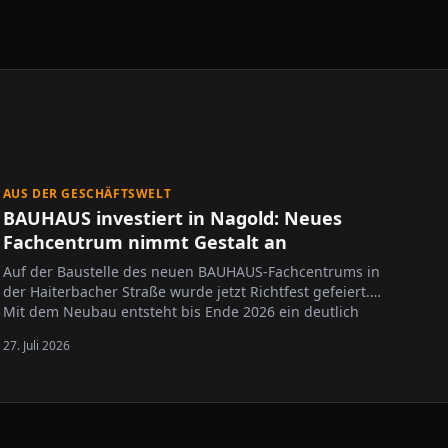
AUS DER GESCHÄFTSWELT
BAUHAUS investiert in Nagold: Neues
Fachcentrum nimmt Gestalt an
Auf der Baustelle des neuen BAUHAUS-Fachcentrums in
der Haiterbacher Straße wurde jetzt Richtfest gefeiert.
Mit dem Neubau entsteht bis Ende 2026 ein deutlich
größerer Standort, der das bisherige Fachcentrum in
27. Juli 2026
unmittelbarer Nähe ersetzen wird. Neben einer
erweiterten Verkaufsfläche sollen auch…