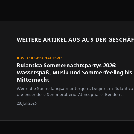
WEITERE ARTIKEL AUS
AUS DER GESCHÄ
AUS DER GESCHÄFTSWELT
Rulantica Sommernachtspartys 2026:
Wasserspaß, Musik und Sommerfeeling bis
Mitternacht
Wenn die Sonne langsam untergeht, beginnt in Rulantica
die besondere Sommerabend-Atmosphäre: Bei den
Sommernachtspartys 2026, präsentiert von HITRADIO
28. Juli 2026
OHR, bleibt die Wasserwelt des Europa-Park an vier
ausgewählten Terminen bis Mitternacht geöffnet.
Besucherinnen und Besucher erwartet…