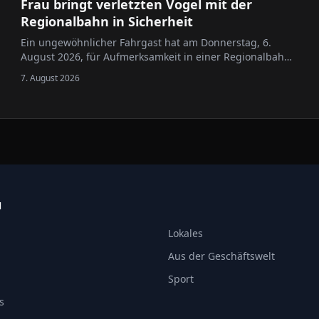
Frau bringt verletzten Vogel mit der
Regionalbahn in Sicherheit
Ein ungewöhnlicher Fahrgast hat am Donnerstag, 6.
August 2026, für Aufmerksamkeit in einer Regionalbahn
gesorgt: Eine Frau transportierte einen Greifvogel im
7. August 2026
Zug, nachdem sie das Tier am Vormittag mutmaßlich
flugunfähig auf einem Feld in Nieder-Olm entdeckt …
N
Lokales
Aus der Geschäftswelt
Sport
s