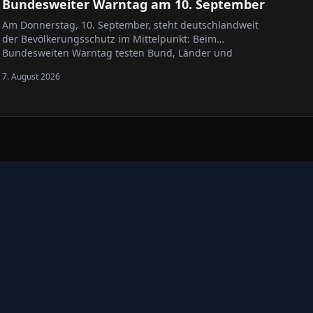
Bundesweiter Warntag am 10. September
Am Donnerstag, 10. September, steht deutschlandweit
der Bevölkerungsschutz im Mittelpunkt: Beim
Bundesweiten Warntag testen Bund, Länder und
Kommunen gemeinsam ihre Warnsysteme für Krisen-
7. August 2026
und Katastrophenfälle.