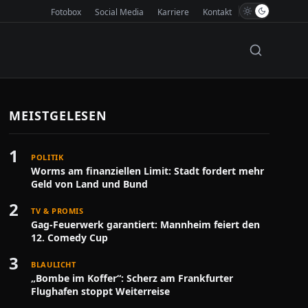
Fotobox
Social Media
Karriere
Kontakt
MEISTGELESEN
1
POLITIK
Worms am finanziellen Limit: Stadt fordert mehr
Geld von Land und Bund
2
TV & PROMIS
Gag-Feuerwerk garantiert: Mannheim feiert den
12. Comedy Cup
3
BLAULICHT
„Bombe im Koffer“: Scherz am Frankfurter
Flughafen stoppt Weiterreise