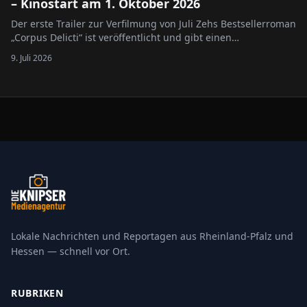
– Kinostart am 1. Oktober 2026
Der erste Trailer zur Verfilmung von Juli Zehs Bestsellerroman
„Corpus Delicti“ ist veröffentlicht und gibt einen
Vorgeschmack auf das dystopische Kinoereignis, das am 1.
9. Juli 2026
Oktober 2026 bundesweit in die Kinos kommt. Die Handlung
spielt in einer nahen Zukunft, in der die…
Lokale Nachrichten und Reportagen aus Rheinland-Pfalz und
Hessen — schnell vor Ort.
RUBRIKEN