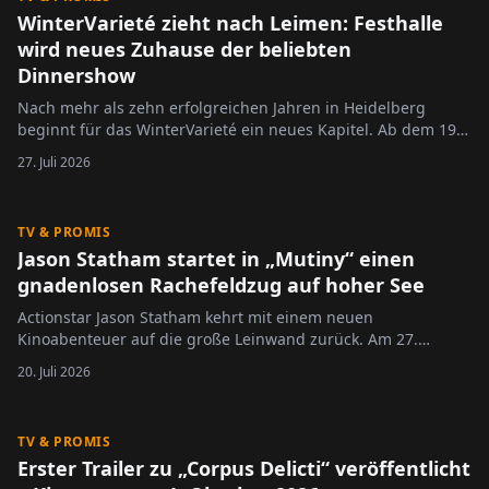
WinterVarieté zieht nach Leimen: Festhalle
wird neues Zuhause der beliebten
Dinnershow
Nach mehr als zehn erfolgreichen Jahren in Heidelberg
beginnt für das WinterVarieté ein neues Kapitel. Ab dem 19.
November 2026 findet die beliebte Dinnershow erstmals in
27. Juli 2026
der Festhalle Leimen statt. Mit dem Umzug in die neue
Spielstätte möchten die Veranstalter Bewährtes erhalten und
gleichzeitig…
TV & PROMIS
Jason Statham startet in „Mutiny“ einen
gnadenlosen Rachefeldzug auf hoher See
Actionstar Jason Statham kehrt mit einem neuen
Kinoabenteuer auf die große Leinwand zurück. Am 27.
August 2026 startet der Actionthriller „Mutiny“ in den
20. Juli 2026
deutschen Kinos. Jetzt wurde der offizielle Trailer
veröffentlicht und gibt einen ersten Vorgeschmack auf
spektakuläre Kämpfe und eine…
TV & PROMIS
Erster Trailer zu „Corpus Delicti“ veröffentlicht