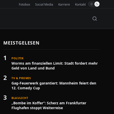
Fotobox
Social Media
Karriere
Kontakt
MEISTGELESEN
1
POLITIK
Worms am finanziellen Limit: Stadt fordert mehr
Geld von Land und Bund
2
TV & PROMIS
Gag-Feuerwerk garantiert: Mannheim feiert den
12. Comedy Cup
3
BLAULICHT
„Bombe im Koffer“: Scherz am Frankfurter
Flughafen stoppt Weiterreise