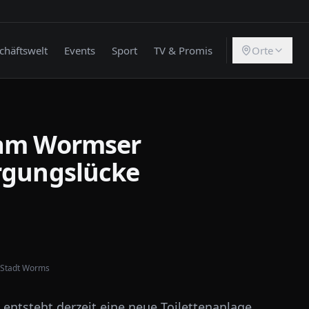
chäftswelt
Events
Sport
TV & Promis
Orte
 am Wormser
rgungslücke
: Stadt Worms
entsteht derzeit eine neue Toilettenanlage.