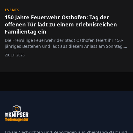
archäologischen…
EVENTS
150 Jahre Feuerwehr Osthofen: Tag der
offenen Tür lädt zu einem erlebnisreichen
Familientag ein
Die Freiwillige Feuerwehr der Stadt Osthofen feiert ihr 150-
jähriges Bestehen und lädt aus diesem Anlass am Sonntag,
6. September 2026, von 10 bis 17 Uhr zum Tag der offenen
28. Juli 2026
Tür ein. Besucherinnen und Besucher erwartet ein
abwechslungsreiches Programm mit spannenden Einblicken
in die Arbeit der…
Lokale Nachrichten und Reportagen aus Rheinland-Pfalz und