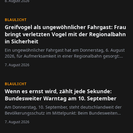
8. August 2026
BLAULICHT
Greifvogel als ungewöhnlicher Fahrgast: Frau
bringt verletzten Vogel mit der Regionalbahn
in Sicherheit
Ein ungewöhnlicher Fahrgast hat am Donnerstag, 6. August
2026, für Aufmerksamkeit in einer Regionalbahn gesorgt:
Eine Frau transportierte einen Greifvogel im Zug, nachdem
7. August 2026
sie das Tier am Vormittag mutmaßlich flugunfähig auf einem
Feld in Nieder-Olm entdeckt …
BLAULICHT
Wenn es ernst wird, zählt jede Sekunde:
Bundesweiter Warntag am 10. September
Am Donnerstag, 10. September, steht deutschlandweit der
Bevölkerungsschutz im Mittelpunkt: Beim Bundesweiten
Warntag testen Bund, Länder und Kommunen gemeinsam
7. August 2026
ihre Warnsysteme für Krisen- und Katastrophenfälle.