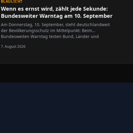
BLAULICHT
Wenn es ernst wird, zählt jede Sekunde:
Bundesweiter Warntag am 10. September
Am Donnerstag, 10. September, steht deutschlandweit
der Bevölkerungsschutz im Mittelpunkt: Beim
Bundesweiten Warntag testen Bund, Länder und
Kommunen gemeinsam ihre Warnsysteme für Krisen-
7. August 2026
und Katastrophenfälle.