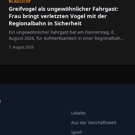
BLAULICHT
Greifvogel als ungewöhnlicher Fahrgast:
Frau bringt verletzten Vogel mit der
Regionalbahn in Sicherheit
Ein ungewöhnlicher Fahrgast hat am Donnerstag, 6.
August 2026, für Aufmerksamkeit in einer Regionalbahn
gesorgt: Eine Frau transportierte einen Greifvogel im
7. August 2026
Zug, nachdem sie das Tier am Vormittag mutmaßlich
flugunfähig auf einem Feld in Nieder-Olm entdeckt …
N
Lokales
Aus der Geschäftswelt
Sport