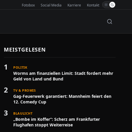
Fotobox
Social Media
Karriere
Kontakt
MEISTGELESEN
1
POLITIK
Worms am finanziellen Limit: Stadt fordert mehr
Geld von Land und Bund
2
TV & PROMIS
Gag-Feuerwerk garantiert: Mannheim feiert den
12. Comedy Cup
3
BLAULICHT
„Bombe im Koffer“: Scherz am Frankfurter
Flughafen stoppt Weiterreise