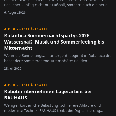
Besucher künftig nicht nur Fußball, sondern auch ein neues
Konzept im Stadioncatering.
6. August 2026
AUS DER GESCHÄFTSWELT
Rulantica Sommernachtspartys 2026:
Wasserspaß, Musik und Sommerfeeling bis
Mitternacht
Wenn die Sonne langsam untergeht, beginnt in Rulantica die
besondere Sommerabend-Atmosphäre: Bei den
Sommernachtspartys 2026, präsentiert von HITRADIO OHR,
28. Juli 2026
bleibt die Wasserwelt des Europa-Park an vier ausgewählten
Terminen bis Mitternacht geöffnet. Besucherinnen und
Besucher erwartet…
AUS DER GESCHÄFTSWELT
Roboter übernehmen Lagerarbeit bei
BAUHAUS
Weniger körperliche Belastung, schnellere Abläufe und
modernste Technik: BAUHAUS treibt die Digitalisierung
seiner Logistik weiter voran. Im Import- und Zentrallager in