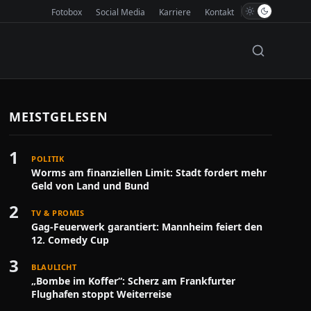
Fotobox
Social Media
Karriere
Kontakt
MEISTGELESEN
1
POLITIK
Worms am finanziellen Limit: Stadt fordert mehr
Geld von Land und Bund
2
TV & PROMIS
Gag-Feuerwerk garantiert: Mannheim feiert den
12. Comedy Cup
3
BLAULICHT
„Bombe im Koffer“: Scherz am Frankfurter
Flughafen stoppt Weiterreise