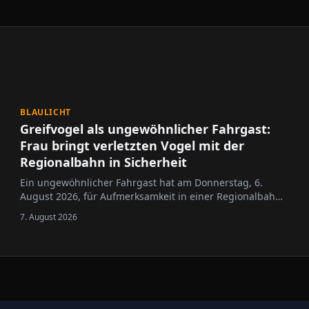
BLAULICHT
Greifvogel als ungewöhnlicher Fahrgast:
Frau bringt verletzten Vogel mit der
Regionalbahn in Sicherheit
Ein ungewöhnlicher Fahrgast hat am Donnerstag, 6.
August 2026, für Aufmerksamkeit in einer Regionalbahn
gesorgt: Eine Frau transportierte einen Greifvogel im
7. August 2026
Zug, nachdem sie das Tier am Vormittag mutmaßlich
flugunfähig auf einem Feld in Nieder-Olm entdeckt …