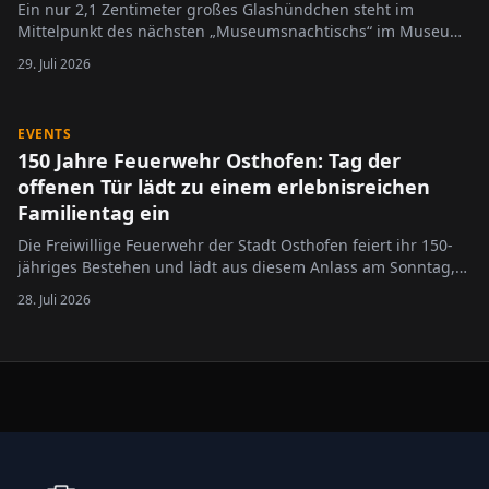
Ein nur 2,1 Zentimeter großes Glashündchen steht im
Mittelpunkt des nächsten „Museumsnachtischs“ im Museum
Alzey. Unter dem Titel „Hier lag der Hund begraben“ widmet
29. Juli 2026
sich die Veranstaltung am 11. August 2026 dem
Wallertheimer Maskottchen „Kelti“, das vor 75 Jahren bei
archäologischen…
EVENTS
150 Jahre Feuerwehr Osthofen: Tag der
offenen Tür lädt zu einem erlebnisreichen
Familientag ein
Die Freiwillige Feuerwehr der Stadt Osthofen feiert ihr 150-
jähriges Bestehen und lädt aus diesem Anlass am Sonntag,
6. September 2026, von 10 bis 17 Uhr zum Tag der offenen
28. Juli 2026
Tür ein. Besucherinnen und Besucher erwartet ein
abwechslungsreiches Programm mit spannenden Einblicken
in die Arbeit der…