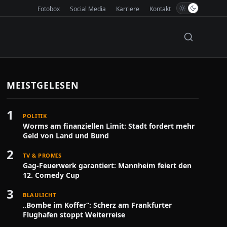
Fotobox
Social Media
Karriere
Kontakt
MEISTGELESEN
1
POLITIK
Worms am finanziellen Limit: Stadt fordert mehr
Geld von Land und Bund
2
TV & PROMIS
Gag-Feuerwerk garantiert: Mannheim feiert den
12. Comedy Cup
3
BLAULICHT
„Bombe im Koffer“: Scherz am Frankfurter
Flughafen stoppt Weiterreise