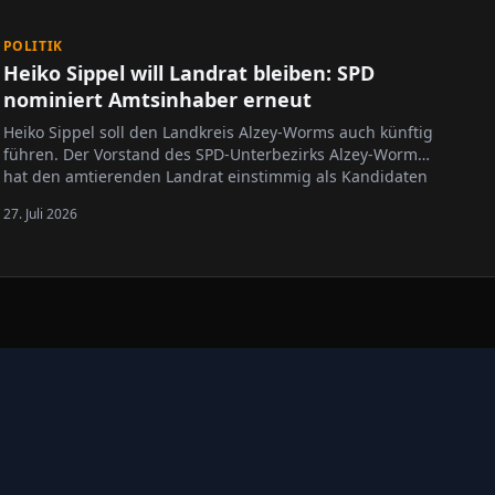
POLITIK
Heiko Sippel will Landrat bleiben: SPD
nominiert Amtsinhaber erneut
Heiko Sippel soll den Landkreis Alzey-Worms auch künftig
führen. Der Vorstand des SPD-Unterbezirks Alzey-Worms
hat den amtierenden Landrat einstimmig als Kandidaten
für die kommende Landratswahl nominiert. Die Wahl ist
27. Juli 2026
für den 11. April 2027 vorgesehen. Sippel steht seit dem
1. Januar 2020 an…