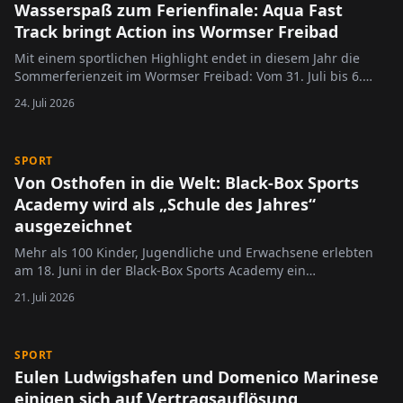
Wasserspaß zum Ferienfinale: Aqua Fast
Track bringt Action ins Wormser Freibad
Mit einem sportlichen Highlight endet in diesem Jahr die
Sommerferienzeit im Wormser Freibad: Vom 31. Juli bis 6.
August lädt der Aqua Fast Track Parcours zu einer Woche
24. Juli 2026
voller Action, Bewegung und Wasserspaß ein. Der offizielle
Startschuss fällt am Freitag, 31. Juli, um 15.30 Uhr. Der
schwimmende…
SPORT
Von Osthofen in die Welt: Black-Box Sports
Academy wird als „Schule des Jahres“
ausgezeichnet
Mehr als 100 Kinder, Jugendliche und Erwachsene erlebten
am 18. Juni in der Black-Box Sports Academy ein
außergewöhnliches Seminar, das weit über klassisches
21. Juli 2026
Kampfsporttraining hinausging. Unter dem Titel „Martial Arts
Athlete“ vermittelte der international renommierte
Kampfkunst-Experte Roland…
SPORT
Eulen Ludwigshafen und Domenico Marinese
einigen sich auf Vertragsauflösung