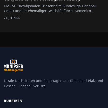
Die TSG Ludwigshafen-Friesenheim Bundesliga-Handball
GmbH und ihr ehemaliger Geschäftsführer Domenico
Marinese haben ihre Zusammenarbeit endgültig beendet.
21. Juli 2026
Beide Seiten einigten sich auf eine einvernehmliche
Auflösung des Anstellungsvertrages. Das…
Lokale Nachrichten und Reportagen aus Rheinland-Pfalz und
Hessen — schnell vor Ort.
RUBRIKEN