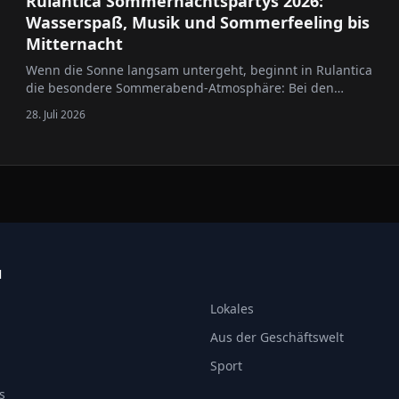
Rulantica Sommernachtspartys 2026:
Wasserspaß, Musik und Sommerfeeling bis
Mitternacht
Wenn die Sonne langsam untergeht, beginnt in Rulantica
die besondere Sommerabend-Atmosphäre: Bei den
Sommernachtspartys 2026, präsentiert von HITRADIO
28. Juli 2026
OHR, bleibt die Wasserwelt des Europa-Park an vier
ausgewählten Terminen bis Mitternacht geöffnet.
Besucherinnen und Besucher erwartet…
N
Lokales
Aus der Geschäftswelt
Sport
s