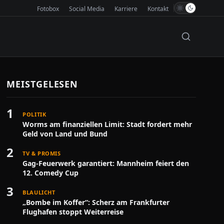
Fotobox
Social Media
Karriere
Kontakt
MEISTGELESEN
1
POLITIK
Worms am finanziellen Limit: Stadt fordert mehr
Geld von Land und Bund
2
TV & PROMIS
Gag-Feuerwerk garantiert: Mannheim feiert den
12. Comedy Cup
3
BLAULICHT
„Bombe im Koffer“: Scherz am Frankfurter
Flughafen stoppt Weiterreise