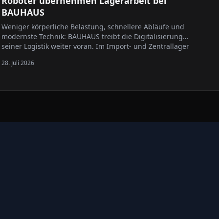
Roboter übernehmen Lagerarbeit bei
BAUHAUS
Weniger körperliche Belastung, schnellere Abläufe und
modernste Technik: BAUHAUS treibt die Digitalisierung
seiner Logistik weiter voran. Im Import- und Zentrallager
in Krefeld kommen künftig intelligente Roboter des
28. Juli 2026
Technologieunternehmens XYZ Robotics zum…