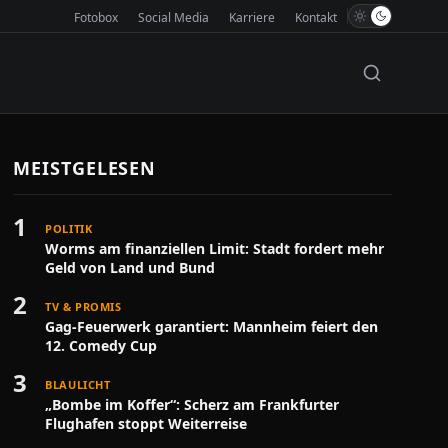
Fotobox
Social Media
Karriere
Kontakt
MEISTGELESEN
1
POLITIK
Worms am finanziellen Limit: Stadt fordert mehr
Geld von Land und Bund
2
TV & PROMIS
Gag-Feuerwerk garantiert: Mannheim feiert den
12. Comedy Cup
3
BLAULICHT
„Bombe im Koffer“: Scherz am Frankfurter
Flughafen stoppt Weiterreise