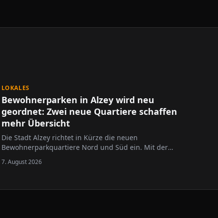
LOKALES
Bewohnerparken in Alzey wird neu
geordnet: Zwei neue Quartiere schaffen
mehr Übersicht
Die Stadt Alzey richtet in Kürze die neuen
Bewohnerparkquartiere Nord und Süd ein. Mit der
Neugliederung des bisherigen Bewohnerparkgebietes
7. August 2026
sollen die Regelungen übersichtlicher gestaltet und an
die geltende Rechtslage angepasst werden.