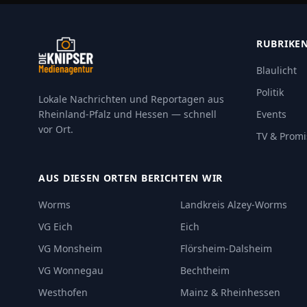
RUBRIKE
Blaulicht
Politik
Lokale Nachrichten und Reportagen aus
Rheinland-Pfalz und Hessen — schnell
Events
vor Ort.
TV & Promi
AUS DIESEN ORTEN BERICHTEN WIR
Worms
Landkreis Alzey-Worms
VG Eich
Eich
VG Monsheim
Flörsheim-Dalsheim
VG Wonnegau
Bechtheim
Westhofen
Mainz & Rheinhessen