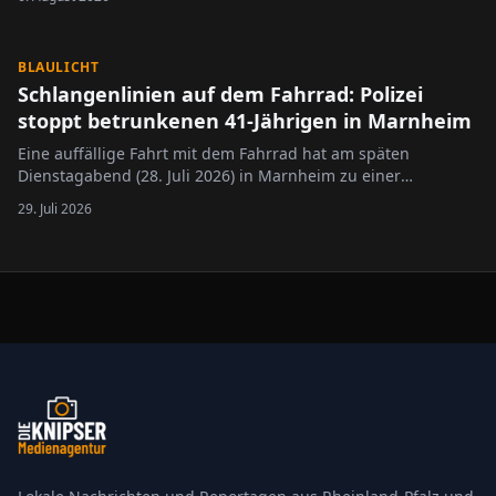
BLAULICHT
Schlangenlinien auf dem Fahrrad: Polizei
stoppt betrunkenen 41-Jährigen in Marnheim
Eine auffällige Fahrt mit dem Fahrrad hat am späten
Dienstagabend (28. Juli 2026) in Marnheim zu einer
Polizeikontrolle geführt. Ein 41-jähriger Radfahrer war gegen
29. Juli 2026
23.10 Uhr einer Streife der Polizeiinspektion
Kirchheimbolanden aufgefallen, weil er ohne Beleuchtung
unterwegs war und deutliche…