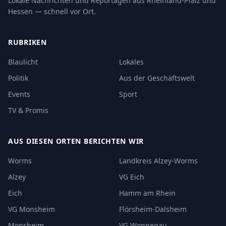
Lokale Nachrichten und Reportagen aus Rheinland-Pfalz und
Hessen — schnell vor Ort.
RUBRIKEN
Blaulicht
Lokales
Politik
Aus der Geschäftswelt
Events
Sport
TV & Promis
AUS DIESEN ORTEN BERICHTEN WIR
Worms
Landkreis Alzey-Worms
Alzey
VG Eich
Eich
Hamm am Rhein
VG Monsheim
Flörsheim-Dalsheim
Monsheim
VG Wonnegau